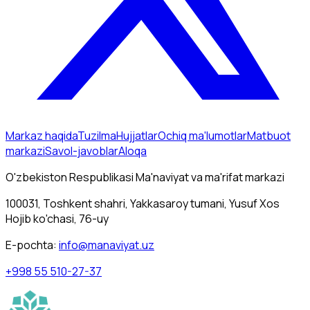
Markaz haqida
Tuzilma
Hujjatlar
Ochiq ma'lumotlar
Matbuot
markazi
Savol-javoblar
Aloqa
O'zbekiston Respublikasi Ma'naviyat va ma'rifat markazi
100031, Toshkent shahri, Yakkasaroy tumani, Yusuf Xos
Hojib ko'chasi, 76-uy
E-pochta
:
info@manaviyat.uz
+998 55 510-27-37