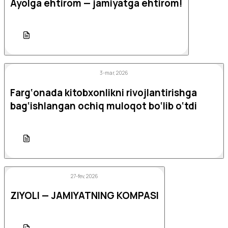
Ayolga ehtirom — jamiyatga ehtirom!
3-mar, 2026
Farg‘onada kitobxonlikni rivojlantirishga
bag‘ishlangan ochiq muloqot bo‘lib o‘tdi
27-fev, 2026
ZIYOLI — JAMIYATNING KOMPASI