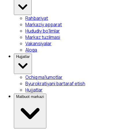
Rahbariyat
Markaziy apparat
Hududiy bo'limlar
Markaz tuzilmasi
Vakansiyalar
Aloqa
Hujjatlar
Ochiq ma'lumotlar
Byurokratiyani bartaraf etish
Hujjatlar
Matbuot markazi