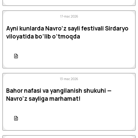
17-mar, 2026
Ayni kunlarda Navro‘z sayli festivali Sirdaryo
viloyatida bo’lib o’tmoqda
13-mar, 2026
Bahor nafasi va yangilanish shukuhi —
Navro‘z sayliga marhamat!