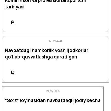
Komil inson va professional sportchi
tarbiyasi
19-fev, 2026
Navbatdagi hamkorlik yosh ijodkorlar
qo'llab-quvvatlashga qaratilgan
19-fev, 2026
“So‘z” loyihasidan navbatdagi ijodiy kecha