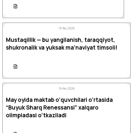
19-fev, 2026
Mustaqillik — bu yangilanish, taraqqiyot,
shukronalik va yuksak ma’naviyat timsoli!
19-fev, 2026
May oyida maktab o‘quvchilari o‘rtasida
“Buyuk Sharq Renessansi” xalqaro
olimpiadasi o‘tkaziladi