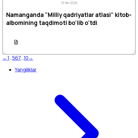
19-fev, 2026
Namanganda "Milliy qadriyatlar atlasi" kitob-
albomining taqdimoti bo'lib o'tdi
←
1
…
5
6
7
…
10
→
Yangiliklar