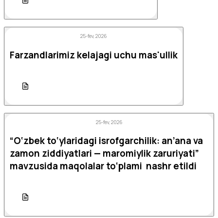
25-fev, 2026
Farzandlarimiz kelajagi uchu mas'ullik
25-fev, 2026
“O‘zbek to‘ylaridagi isrofgarchilik: an’ana va
zamon ziddiyatlari — maromiylik zaruriyati”
mavzusida maqolalar to‘plami nashr etildi