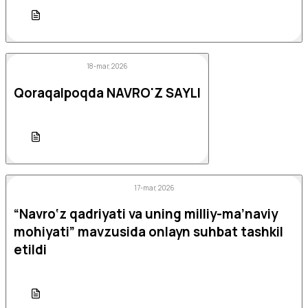
18-mar, 2026
Qoraqalpoqda NAVRO'Z SAYLI
17-mar, 2026
“Navro‘z qadriyati va uning milliy-ma’naviy
mohiyati” mavzusida onlayn suhbat tashkil
etildi