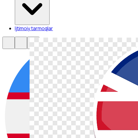
Ijtimoiy tarmoqlar