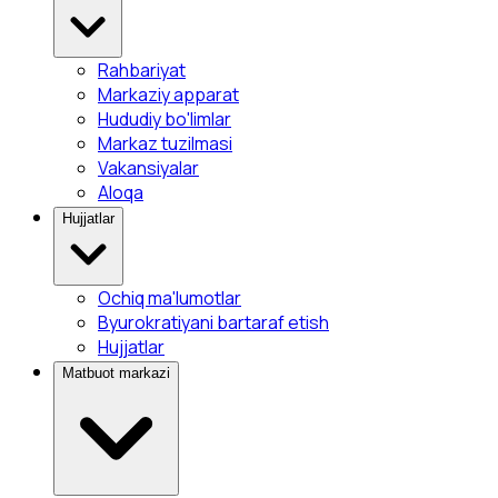
Rahbariyat
Markaziy apparat
Hududiy bo'limlar
Markaz tuzilmasi
Vakansiyalar
Aloqa
Hujjatlar
Ochiq ma'lumotlar
Byurokratiyani bartaraf etish
Hujjatlar
Matbuot markazi