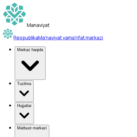
Manaviyat
Respublika
Ma'naviyat va
ma'rifat markazi
Markaz haqida
Tuzilma
Hujjatlar
Matbuot markazi